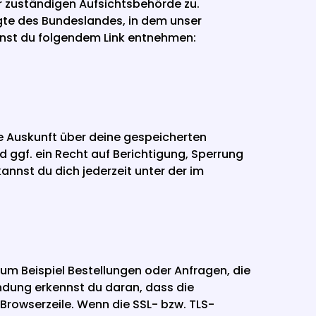
r zuständigen Aufsichtsbehörde zu. 
te des Bundeslandes, in dem unser 
Unternehmen seinen Sitz hat. Eine Liste der Datenschutzbeauftragten sowie deren Kontaktdaten kannst du folgendem Link entnehmen: 
 Auskunft über deine gespeicherten 
gf. ein Recht auf Berichtigung, Sperrung 
nst du dich jederzeit unter der im 
um Beispiel Bestellungen oder Anfragen, die 
ndung erkennst du daran, dass die 
Browserzeile. Wenn die SSL- bzw. TLS-